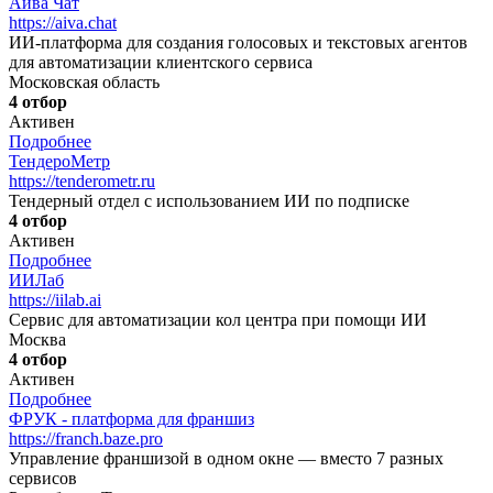
Айва Чат
https://aiva.chat
ИИ-платформа для создания голосовых и текстовых агентов
для автоматизации клиентского сервиса
Московская область
4 отбор
Активен
Подробнее
ТендероМетр
https://tenderometr.ru
Тендерный отдел с использованием ИИ по подписке
4 отбор
Активен
Подробнее
ИИЛаб
https://iilab.ai
Сервис для автоматизации кол центра при помощи ИИ
Москва
4 отбор
Активен
Подробнее
ФРУК - платформа для франшиз
https://franch.baze.pro
Управление франшизой в одном окне — вместо 7 разных
сервисов