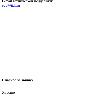
E-mail технической поддержки:
edu@iidf.ru
ФОНД РАЗВИТИЯ ИНТЕРНЕТ ИНИЦИАТИВ
Юридический адрес:
ул. Мясницкая, 13 с. 18
Москва 101000, Россия
Спасибо за заявку
Хорошо