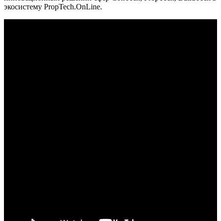
экосистему PropTech.OnLine.