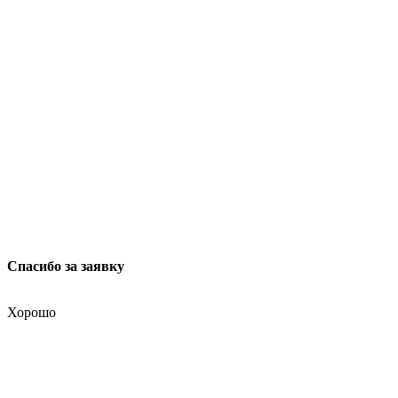
ФОНД РАЗВИТИЯ ИНТЕРНЕТ ИНИЦИАТИВ
Юридический адрес:
ул. Мясницкая, 13 с. 18
Москва 101000, Россия
Спасибо за заявку
Хорошо