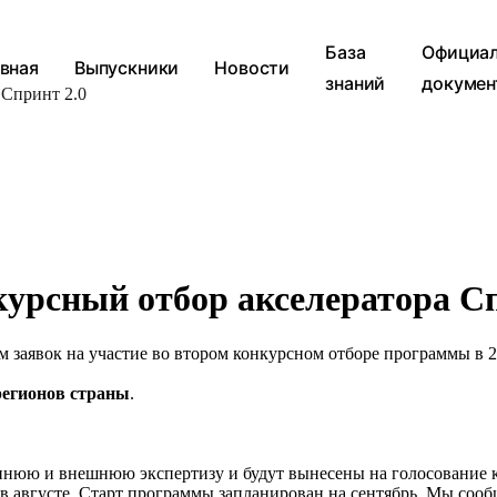
База
Официа
вная
Выпускники
Новости
знаний
докумен
 Спринт 2.0
курсный отбор акселератора Сп
 заявок на участие во втором конкурсном отборе программы в 2
регионов страны
.
ннюю и внешнюю экспертизу и будут вынесены на голосование 
 в августе. Старт программы запланирован на сентябрь. Мы сооб