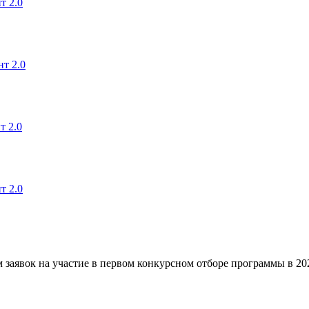
т 2.0
т 2.0
т 2.0
т 2.0
 заявок на участие в первом конкурсном отборе программы в 202