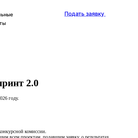
Подать заявку
льные
ты
ринт 2.0
026 году.
конкурсной комиссии.
щим всем проектам, подавшим заявку, о результатах