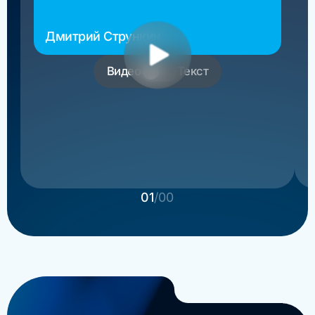
Дмитрий Стрункин
основатель РосМигрант
Видео
Текст
01
/00