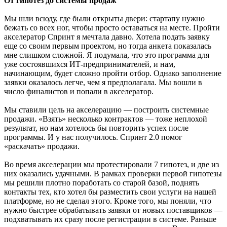
От гипотез до системы продаж
Мы шли всюду, где были открыты двери: стартапу нужно
бежать со всех ног, чтобы просто оставаться на месте. Пройти
акселератор Спринт я мечтала давно. Хотела подать заявку
еще со своим первым проектом, но тогда анкета показалась
мне слишком сложной. Я подумала, что это программа для
уже состоявшихся ИТ-предпринимателей, и нам,
начинающим, будет сложно пройти отбор. Однако заполнение
заявки оказалось легче, чем я предполагала. Мы вошли в
число финалистов и попали в акселератор.
Мы ставили цель на акселерацию — построить системные
продажи. «Взять» несколько контрактов — тоже неплохой
результат, но нам хотелось бы повторить успех после
программы. И у нас получилось. Спринт 2.0 помог
«раскачать» продажи.
Во время акселерации мы протестировали 7 гипотез, и две из
них оказались удачными. В рамках проверки первой гипотезы
мы решили плотно поработать со старой базой, поднять
контакты тех, кто хотел бы разместить свои услуги на нашей
платформе, но не сделал этого. Кроме того, мы поняли, что
нужно быстрее обрабатывать заявки от новых поставщиков —
подхватывать их сразу после регистрации в системе. Раньше