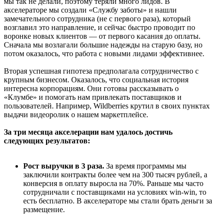
мы так не делали, поэтому теряли много лидов. В
акселераторе мы создали «Службу заботы» и нашли
замечательного сотрудника (не с первого раза), который
возглавил это направление, и сейчас быстро проводит по
воронке новых клиентов — от первого касания до оплаты.
Сначала мы возлагали большие надежды на старую базу, но
потом оказалось, что работа с новыми лидами эффективнее.
Вторая успешная гипотеза предполагала сотрудничество с
крупным бизнесом. Оказалось, что социальная история
интересна корпорациям. Они готовы рассказывать о
«Клумбе» и помогать нам привлекать поставщиков и
пользователей. Например, Wildberries крутил в своих пунктах
выдачи видеоролик о нашем маркетплейсе.
За три месяца акселерации нам удалось достичь
следующих результатов:
Рост выручки в 3 раза.
За время программы мы
заключили контракты более чем на 300 тысяч рублей, а
конверсия в оплату выросла на 70%. Раньше мы часто
сотрудничали с поставщиками на условиях win-win, то
есть бесплатно. В акселераторе мы стали брать деньги за
размещение.