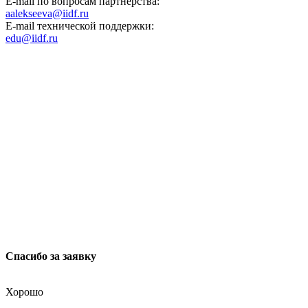
E-mail по вопросам партнёрства:
aalekseeva@iidf.ru
E-mail технической поддержки:
edu@iidf.ru
ФОНД РАЗВИТИЯ ИНТЕРНЕТ ИНИЦИАТИВ
Юридический адрес:
ул. Мясницкая, 13 с. 18
Москва 101000, Россия
Спасибо за заявку
Хорошо