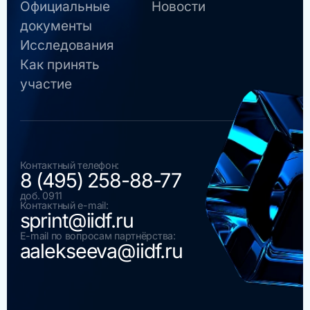
Официальные
Новости
документы
Исследования
Как принять
участие
Контактный телефон:
8 (495) 258-88-77
доб. 0911
Контактный e-mail:
sprint@iidf.ru
E-mail по вопросам партнёрства:
aalekseeva@iidf.ru