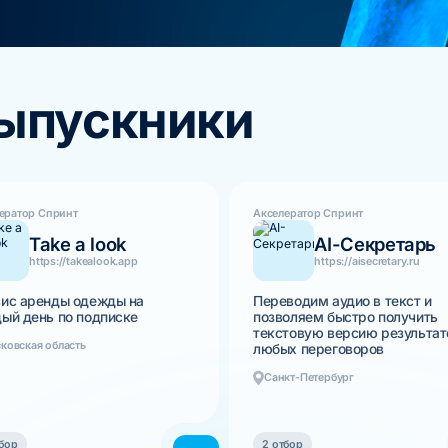
выпускники
ератор Спринт
Акселератор Спринт
Take a look
AI-Секретарь
https://takealook.app
https://aisecretary.ru
ис аренды одежды на
Переводим аудио в текст и
ый день по подписке
позволяем быстро получить
текстовую версию результат
ковская область
любых переговоров
Санкт-Петербург
бор
2 отбор