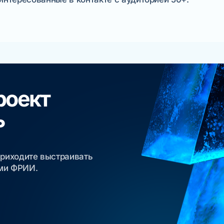
роект
ь
приходите выстраивать
ами ФРИИ.