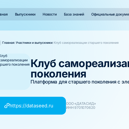
вная
Выпускники
Новости
База знаний
Официальные докуме
Главная
Участники и выпускники
Клуб самореализации старшего поколения
Клуб самореализа
поколения
Платформа для старшего поколения с эл
ООО «ДАТАСИД»
https://dataseed.ru
ИНН 9701070620