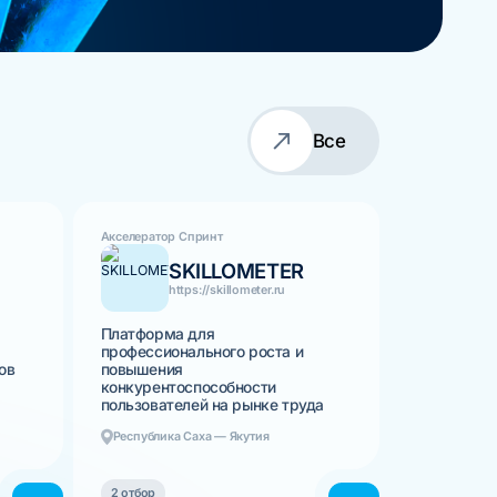
Все
Акселератор Спринт
SKILLOMETER
https://skillometer.ru
Платформа для
профессионального роста и
ов
повышения
конкурентоспособности
пользователей на рынке труда
Республика Саха — Якутия
2 отбор