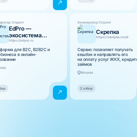
ератор Спринт
Акселератор Спринт
EdPro —
Скрепка
экосистема...
https://skrepka.mobi
https://edpro.ru
форма для B2C, B2B2C и
Сервис позволяет получать
бизнеса в онлайн-
кешбэк и направлять его
зовании
на оплату услуг ЖКХ, кредит
займов
ква
Москва
бор
2 отбор