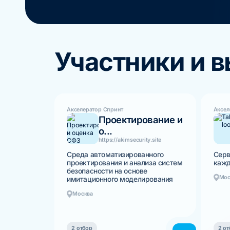
Участники и 
Акселератор Спринт
Аксел
Проектирование и
о...
https://akimsecurity.site
Среда автоматизированного
Серв
проектирования и анализа систем
кажд
безопасности на основе
Мос
имитационного моделирования
Москва
2 отбор
2 от