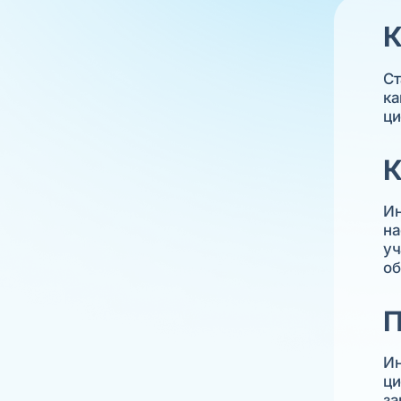
К
Ст
ка
ци
К
Ин
на
уч
об
П
Ин
ци
за