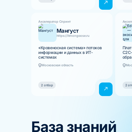
Акселератор Спринт
Аксел
Мангуст
https://itmongoose.ru
«Кровеносная система» потоков
Плат
информации и данных в ИТ-
C2C-
системах
обра
Московская область
Мос
2 отбор
2 от
База знаний