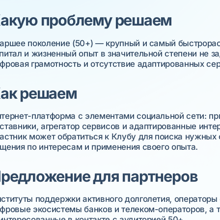
акую проблему решаем
аршее поколение (50+) — крупный и самый быстрорас
питал и жизненный опыт в значительной степени не з
фровая грамотность и отсутствие адаптированных се
ак решаем
тернет-платформа с элементами социальной сети: п
ставники, агрегатор сервисов и адаптированные инт
астник может обратиться к Клубу для поиска нужных
щения по интересам и применения своего опыта.
редложение для партнеров
ституты поддержки активного долголетия, операторы 
фровые экосистемы банков и телеком-операторов, а т
интересованные в контакте с аудиторией 50+.