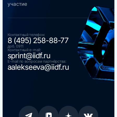
участие
Контактный телефон:
8 (495) 258-88-77
доб. 0911
Контактный e-mail:
sprint@iidf.ru
E-mail по вопросам партнёрства:
aalekseeva@iidf.ru