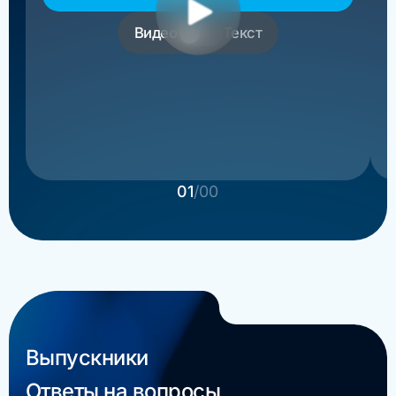
основатель РосМигрант
Видео
Текст
01
/00
Выпускники
Ответы на вопросы