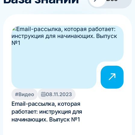
#Видео
08.11.2023
#И
Email-рассылка, которая
IQ F
работает: инструкция для
бол
начинающих. Выпуск №1
год