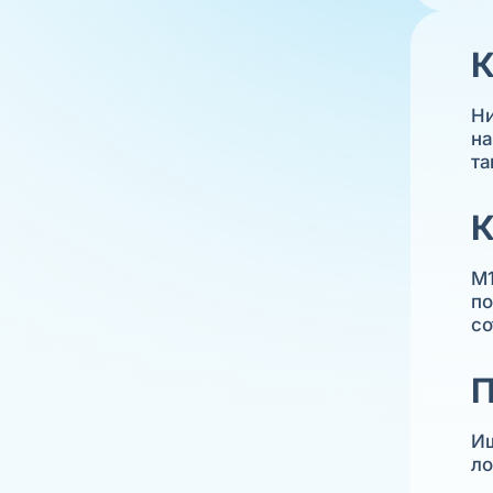
К
Ни
на
та
К
М1
по
со
П
Ищ
ло