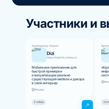
Участники и 
Акселератор Спринт
Аксел
Dizi
https://taplink.cc/easy.d...
Мобильное приложение для
«Кро
быстрой примерки
инфо
и визуализации реально
сист
существующей мебели и декора
Мос
в свой интерьер
Москва
2 отбор
2 от