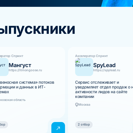
выпускники
ератор Спринт
Акселератор Спринт
Мангуст
SpyLead
https://itmongoose.ru
https://spylead.ru
веносная система» потоков
Сервис отслеживает и
рмации и данных в ИТ-
уведомляет отдел продаж о 
емах
активности лидов на сайте
компании
ковская область
Москва
бор
2 отбор