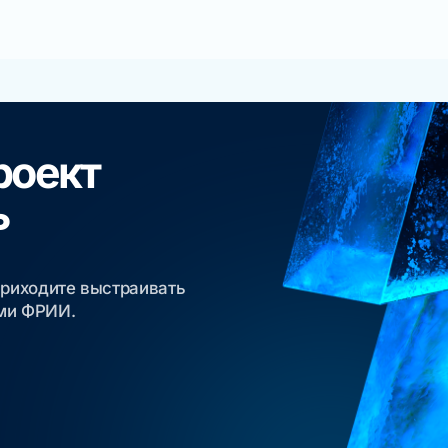
роект
ь
приходите выстраивать
ами ФРИИ.