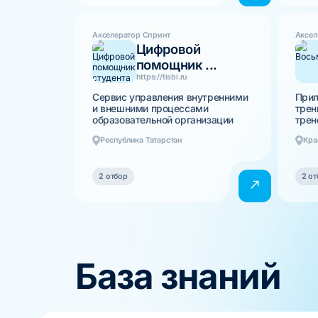
Акселератор Спринт
Аксел
Цифровой
помощник ...
https://tisbi.ru
Сервис управления внутренними
Прил
и внешними процессами
трен
образовательной организации
трен
Республика Татарстан
Кра
2 отбор
2 от
База знаний