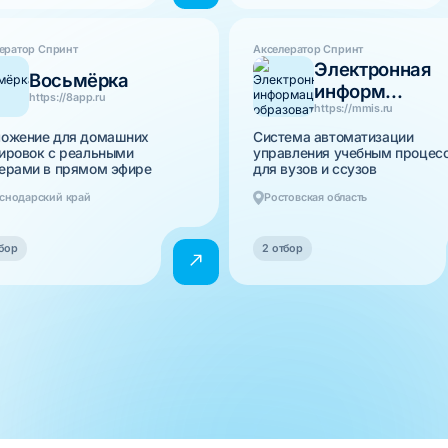
ератор Спринт
Акселератор Спринт
Электронная
Восьмёрка
информ...
https://8app.ru
https://mmis.ru
ожение для домашних
Система автоматизации
ировок с реальными
управления учебным процес
ерами в прямом эфире
для вузов и ссузов
снодарский край
Ростовская область
бор
2 отбор