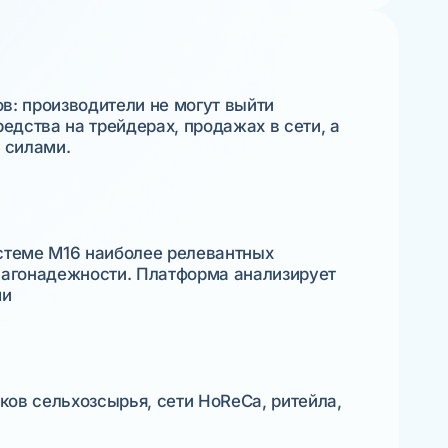
в: производители не могут выйти
дства на трейдерах, продажах в сети, а
 силами.
истеме М16 наиболее релевантных
благонадежности. Платформа анализирует
ми
ов сельхозсырья, сети HoReCa, ритейла,