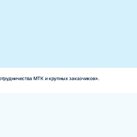
трудничества МТК и крупных заказчиков».
«Нашли модель монетизации, которая работает, и увеличили выр