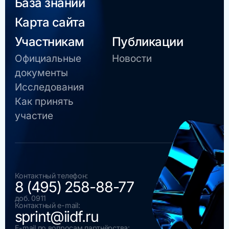
База знаний
Карта сайта
Участникам
Публикации
Официальные
Новости
документы
Исследования
Как принять
участие
Контактный телефон:
8 (495) 258-88-77
доб. 0911
Контактный e-mail:
sprint@iidf.ru
E-mail по вопросам партнёрства: