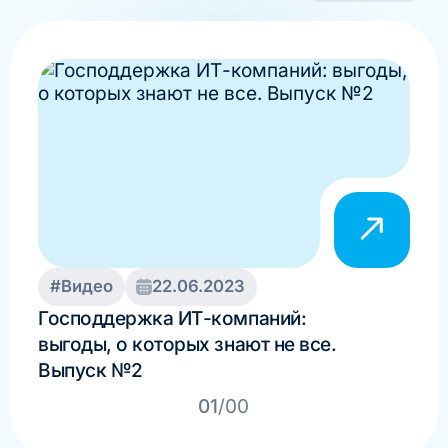
#Видео
22.06.2023
#В
Господдержка ИТ-компаний:
Оте
выгоды, о которых знают не все.
раз
Выпуск №2
про
01
/00