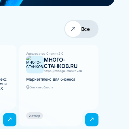
Все
Акселератор Спринт 2.0
МНОГО-
СТАНКОВ.RU
https://mnogo-stankov.ru
лекс
Маркетплейс для бизнеса
ия и
Омская область
КХ
2 отбор