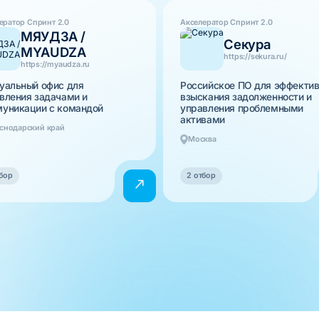
ератор Спринт 2.0
Акселератор Спринт 2.0
МЯУДЗА /
Секура
MYAUDZA
https://sekura.ru/
https://myaudza.ru
уальный офис для
Российское ПО для эффектив
вления задачами и
взыскания задолженности и
уникации с командой
управления проблемными
активами
снодарский край
Москва
бор
2 отбор