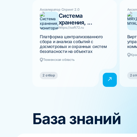
Акселератор Спринт 2.0
Аксел
Система
хранения, ...
https://soft72.ru
Платформа централизованного
Вирт
сбора и анализа событий с
упра
досмотровых и охранных систем
комм
безопасности на объектах
Кра
Тюменская область
2 отбор
2 от
База знаний