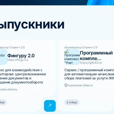
выпускники
ератор Спринт 2.0
Акселератор Спринт 2.0
Программный
Фингуру 2.0
компле...
https://fingu.ru/
https://gkh43.ru/
ис для взаимодействия с
Сервис / программный комп
алтером: централизованное
для автоматизации начислен
ение документов и
сбора платежей за услуги Ж
щение документооборота
Кировская область
ьская область
бор
2 отбор