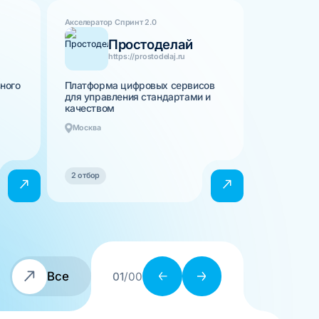
Акселератор Спринт 2.0
Простоделай
https://prostodelaj.ru
ного
Платформа цифровых сервисов
для управления стандартами и
качеством
Москва
2 отбор
Все
01
/00