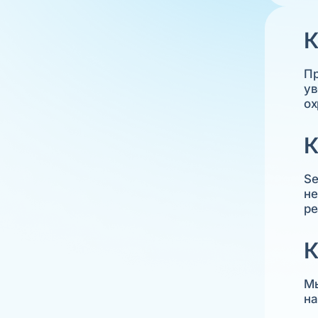
К
Пр
ув
ох
К
Se
не
ре
К
Мы
на