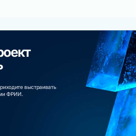
роект
ь
приходите выстраивать
ами ФРИИ.