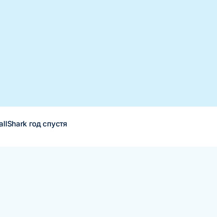
llShark год спустя
«Нашли модель монетизации, которая работает, и увеличили выр