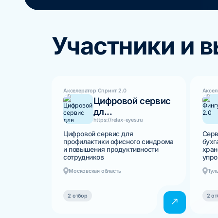
Участники и 
Акселератор Спринт 2.0
Аксел
Цифровой сервис
дл...
https://relax-eyes.ru
Цифровой сервис для
Серв
профилактики офисного синдрома
бухг
и повышения продуктивности
хран
сотрудников
упро
Московская область
Тул
2 отбор
2 от