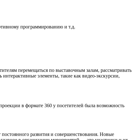
ортивному программированию и т.д.
тителям перемещаться по выставочным залам, рассматривать
 интерактивные элементы, такие как видео-экскурсии,
проекции в формате 360 у посетителей была возможность
т постоянного развития и совершенствования. Новые
 главное в организации мероприятий — это участники и их