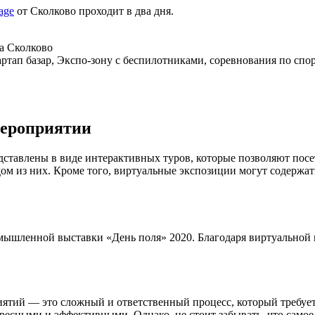
lage
от Сколково проходит в два дня.
а Сколково
ртап базар, Экспо-зону с беспилотниками, соревнования по сп
мероприятии
ставлены в виде интерактивных туров, которые позволяют посе
м из них. Кроме того, виртуальные экспозиции могут содержать
мышленной выставки «День поля» 2020. Благодаря виртуальной 
иятий — это сложный и ответственный процесс, который требуе
ресными и эффективными. Однако, не стоит забывать, что самое