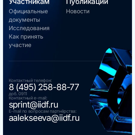
Участникам
Публикации
Официальные
Новости
документы
Исследования
Как принять
участие
Контактный телефон:
8 (495) 258-88-77
доб. 0911
Контактный e-mail:
sprint@iidf.ru
E-mail по вопросам партнёрства:
aalekseeva@iidf.ru