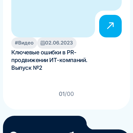
#Видео
02.06.2023
#В
Ключевые ошибки в PR-
Как
продвижении ИТ-компаний.
усп
Выпуск №2
Спр
01
/00