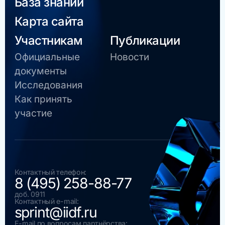
База знаний
Карта сайта
Участникам
Публикации
Официальные
Новости
документы
Исследования
Как принять
участие
Контактный телефон:
8 (495) 258-88-77
доб. 0911
Контактный e-mail:
sprint@iidf.ru
E-mail по вопросам партнёрства: