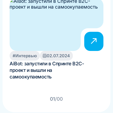
#Интервью
02.07.2024
#И
AiBot: запустили в Спринте B2C-
Как
проект и вышли на
упр
самоокупаемость
рис
про
кей
01
/00