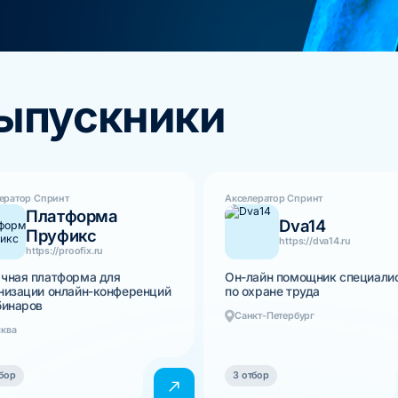
выпускники
ератор Спринт
Акселератор Спринт
Платформа
Dva14
Пруфикс
https://dva14.ru
https://proofix.ru
чная платформа для
Он-лайн помощник специали
низации онлайн-конференций
по охране труда
бинаров
Санкт-Петербург
ква
бор
3 отбор