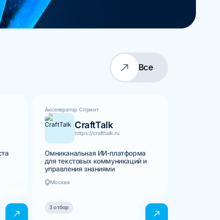
Все
Акселератор Спринт
CraftTalk
https://crafttalk.ru
ста
Омниканальная ИИ-платформа
для текстовых коммуникаций и
управления знаниями
Москва
3 отбор