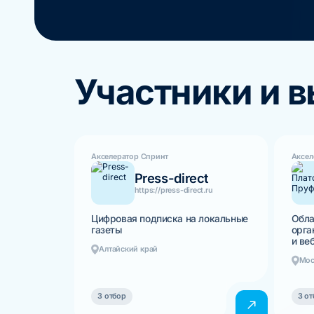
Участники и 
Акселератор Спринт
Аксел
Press-direct
https://press-direct.ru
Цифровая подписка на локальные
Обла
газеты
орга
и ве
Алтайский край
Мос
3 отбор
3 от