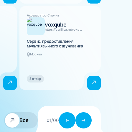
Акселератор Спринт
voxqube
https://cyrillica.ru/voxq...
Сервис предоставления
мультиязычного озвучивания
Москва
3 отбор
Все
01
/00