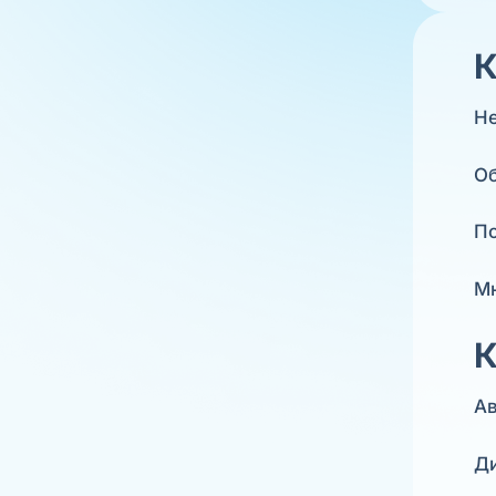
К
Не
Об
По
Мн
К
Ав
Ди