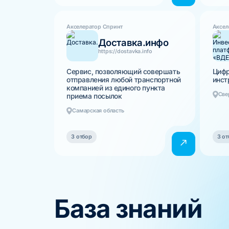
Акселератор Спринт
Аксел
Доставка.инфо
https://dostavka.info
Сервис, позволяющий совершать
Цифр
отправления любой транспортной
инст
компанией из единого пункта
Све
приема посылок
Самарская область
3 отбор
3 от
База знаний