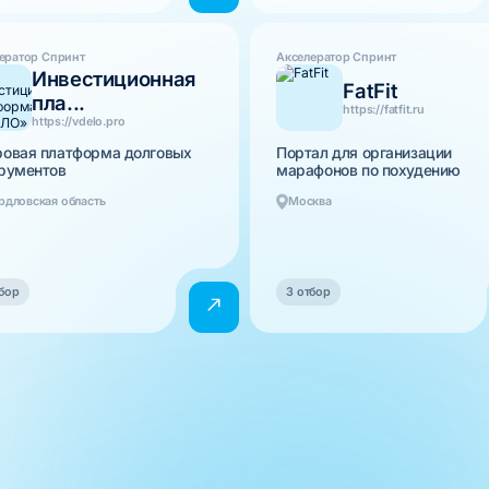
ератор Спринт
Акселератор Спринт
Инвестиционная
FatFit
пла...
https://fatfit.ru
https://vdelo.pro
овая платформа долговых
Портал для организации
рументов
марафонов по похудению
рдловская область
Москва
бор
3 отбор