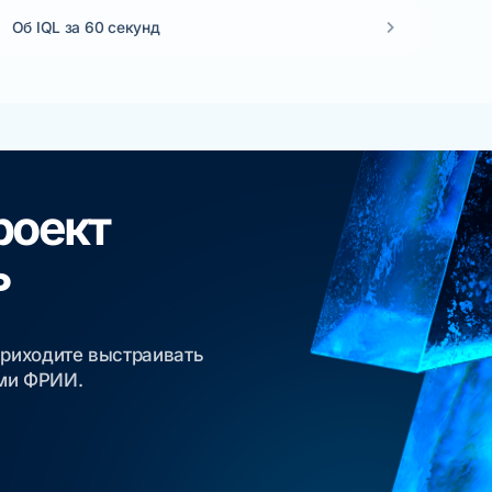
Об IQL за 60 секунд
роект
ь
приходите выстраивать
ами ФРИИ.