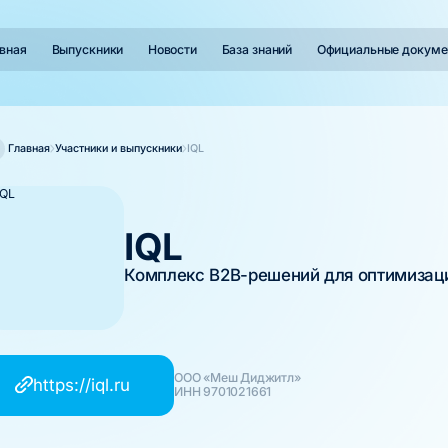
вная
Выпускники
Новости
База знаний
Официальные докуме
Главная
Участники и выпускники
IQL
IQL
Комплекс B2B-решений для оптимизац
ООО «Меш Диджитл»
https://iql.ru
ИНН 9701021661