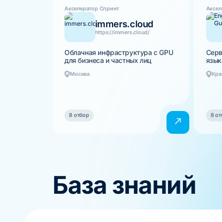
Акселератор Спринт
Аксел
immers.cloud
https://immers.cloud/
Облачная инфраструктура с GPU
Серв
для бизнеса и частных лиц
язык
Москва
Кра
8 отбор
8 от
База знаний