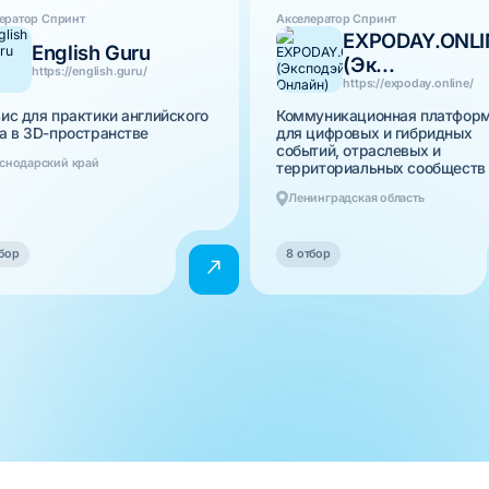
ератор Спринт
Акселератор Спринт
EXPODAY.ONLI
English Guru
(Эк...
https://english.guru/
https://expoday.online/
ис для практики английского
Коммуникационная платфор
а в 3D-пространстве
для цифровых и гибридных
событий, отраслевых и
снодарский край
территориальных сообществ
Ленинградская область
бор
8 отбор