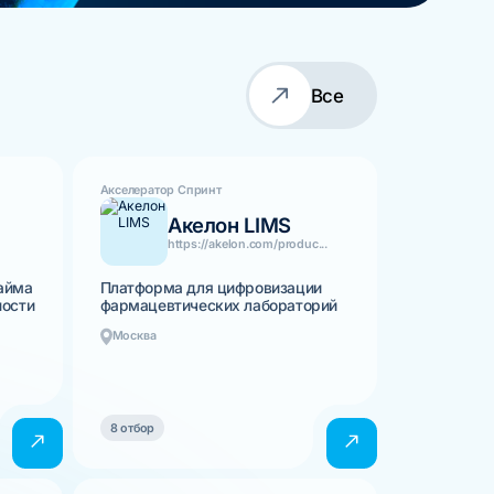
Все
Акселератор Спринт
Акелон LIMS
https://akelon.com/produc...
айма
Платформа для цифровизации
ности
фармацевтических лабораторий
Москва
8 отбор