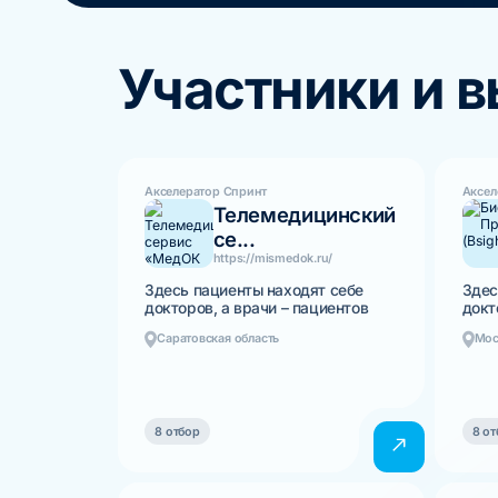
Участники и 
Акселератор Спринт
Аксел
Телемедицинский
се...
https://mismedok.ru/
Здесь пациенты находят себе
Здес
докторов, а врачи – пациентов
докт
Саратовская область
Мос
8 отбор
8 от