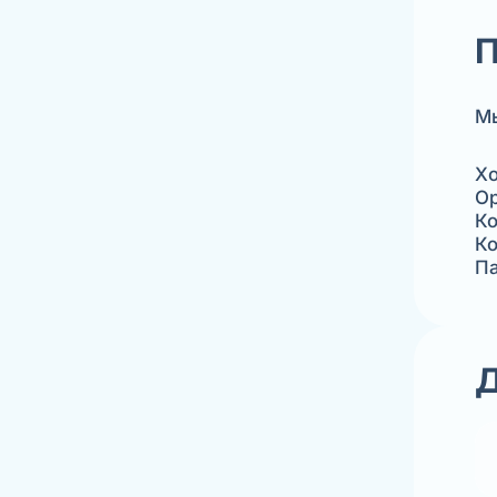
П
Мы
Хо
Ор
Ко
Ко
Па
Д