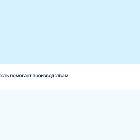
ость помогает производствам
«Нашли модель монетизации, которая работает, и увеличили выр