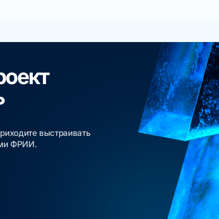
роект
ь
приходите выстраивать
ами ФРИИ.