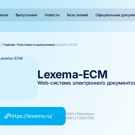
вная
Выпускники
Новости
База знаний
Официальные докуме
Главная
Участники и выпускники
Lexema-ECM
Lexema-ECM
Web-система электронного документо
ООО «Лексема»
https://lexema.ru/
ИНН 273021786