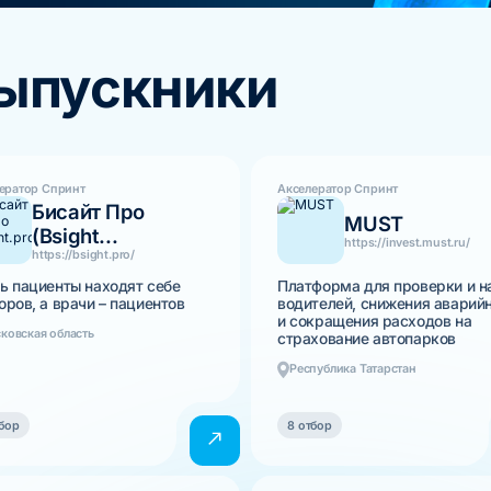
выпускники
ератор Спринт
Акселератор Спринт
Бисайт Про
MUST
(Bsight...
https://invest.must.ru/
https://bsight.pro/
ь пациенты находят себе
Платформа для проверки и н
оров, а врачи – пациентов
водителей, снижения аварий
и сокращения расходов на
ковская область
страхование автопарков
Республика Татарстан
бор
8 отбор