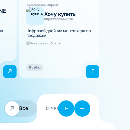
Акселератор Спринт
NE
Хочу купить
https://canihave.ru/
ма
Цифровой двойник менеджера по
продажам
Московская область
8 отбор
Все
01
/00