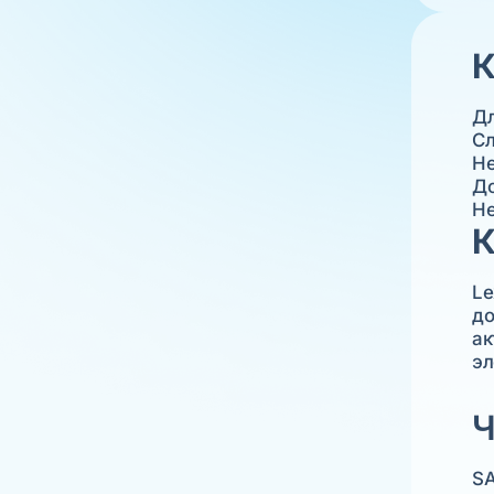
К
Дл
Сл
Не
До
Не
К
Le
до
ак
эл
Ч
SA