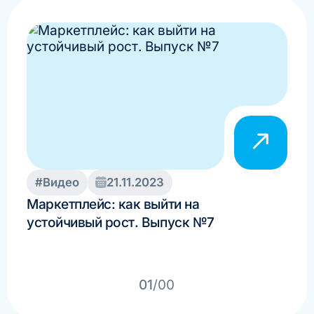
#Видео
21.11.2023
#И
Маркетплейс: как выйти на
Бизн
устойчивый рост. Выпуск №7
про
здо
01
/00