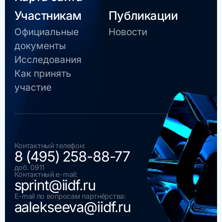
Участникам
Публикации
Официальные
Новости
документы
Исследования
Как принять
участие
Контактный телефон:
8 (495) 258-88-77
доб. 0911
Контактный e-mail:
sprint@iidf.ru
E-mail по вопросам партнёрства:
aalekseeva@iidf.ru