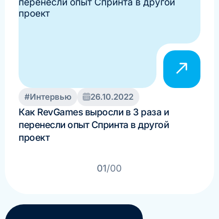
#Интервью
26.10.2022
#И
Как RevGames выросли в 3 раза и
Раб
перенесли опыт Спринта в другой
Yad
проект
про
1 м
01
/00