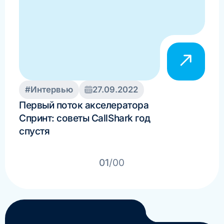
#Интервью
27.09.2022
#В
Первый поток акселератора
Как
Спринт: советы CallShark год
поку
спустя
при
01
/00