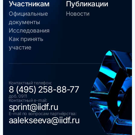
Участникам
Публикации
Официальные
Новости
документы
Исследования
Как принять
участие
Контактный телефон:
8 (495) 258-88-77
доб. 0911
Контактный e-mail:
sprint@iidf.ru
E-mail по вопросам партнёрства:
aalekseeva@iidf.ru