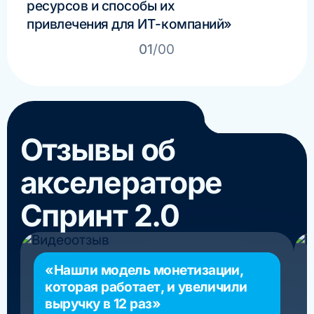
ресурсов и способы их
Вып
привлечения для ИТ-компаний»
01
/00
Отзывы об
акселераторе
Спринт 2.0
«Нашли модель монетизации,
которая работает, и увеличили
выручку в 12 раз»