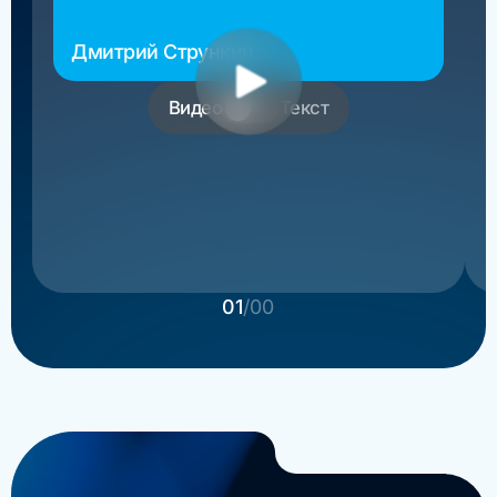
Дмитрий Стрункин
основатель РосМигрант
Видео
Текст
01
/00