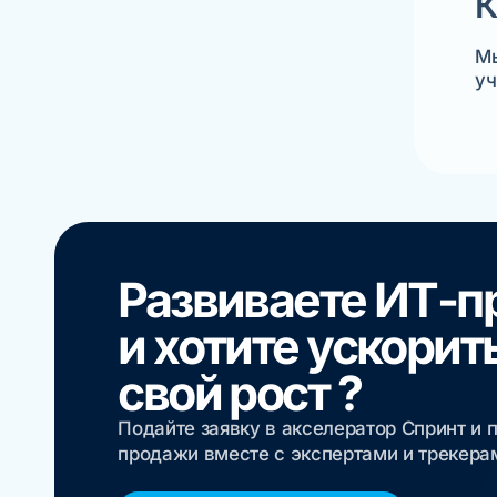
К
Мы
уч
Развиваете ИТ-п
и хотите ускорит
свой рост ?
Подайте заявку в акселератор Спринт и 
продажи вместе с экспертами и трекер