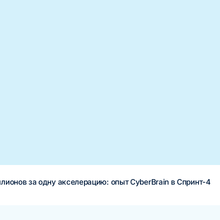
лионов за одну акселерацию: опыт CyberBrain в Спринт-4