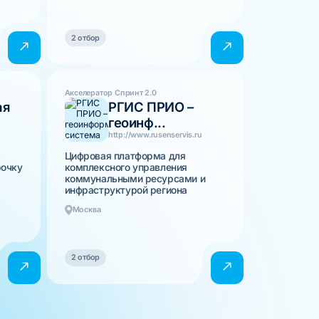
2 отбор
Акселератор Спринт 2.0
ая
РГИС ПРИО –
геоинф...
http://www.rusenservis.ru
Цифровая платформа для
рочку
комплексного управления
коммунальными ресурсами и
инфраструктурой региона
Москва
2 отбор