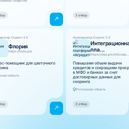
публика Татарстан
бор
2 отбор
ератор Спринт 2.0
Акселератор Спринт 2.0
Интеграционн
Флория
пла...
https://floria.pro
https://esia.pro/inforada...
ес-помощник для цветочного
Повышаем объем выдачи
зина
кредитов и сокращаем прос
в МФО и банках за счет
ская область
достоверных данных для
скоринга
Ростовская область
бор
2 отбор