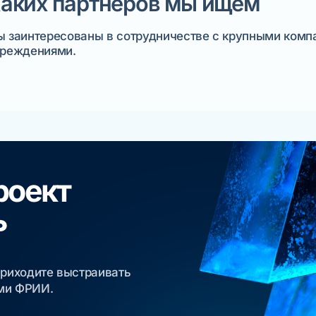
аких партнеров мы ищем
 заинтересованы в сотрудничестве с крупными комп
реждениями.
роект
ь
приходите выстраивать
ами ФРИИ.