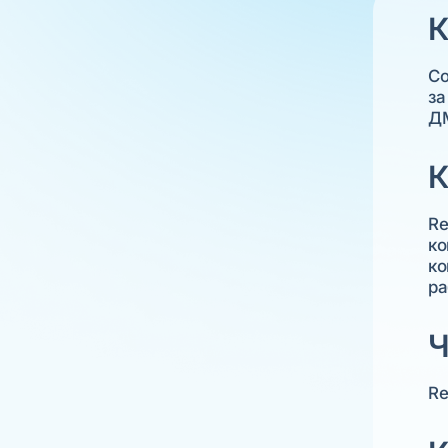
К
Со
за
ДМ
К
Re
ко
ко
ра
Ч
Re