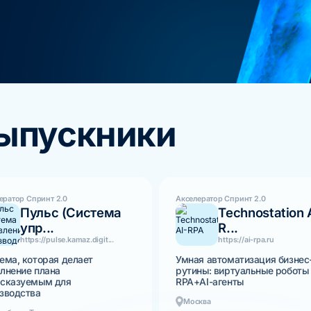
выпускники
ератор Спринт 2.0
Акселератор Спринт 2.0
Пульс (Система
Teсhnostation 
упр...
R...
https://pulse.kamaz.digit...
https://ai-rpa.ru
ема, которая делает
Умная автоматизация бизнес
лнение плана
рутины: виртуальные роботы
сказуемым для
RPA+AI-агенты
зводства
Москва