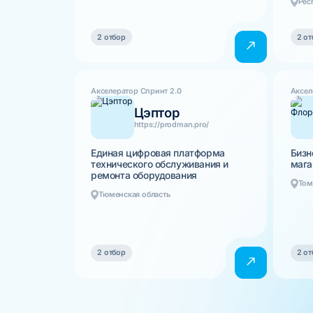
Рес
2 отбор
2 от
Акселератор Спринт 2.0
Аксел
Цэптор
https://prodman.pro/
Единая цифровая платформа
Бизн
технического обслуживания и
мага
ремонта оборудования
Том
Тюменская область
2 отбор
2 от