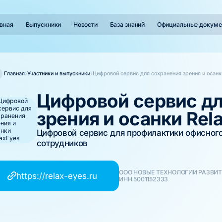
вная
Выпускники
Новости
База знаний
Официальные докуме
Главная
Участники и выпускники
Цифровой сервис для сохранения зрения и осанк
Цифровой сервис дл
зрения и осанки Rel
Цифровой сервис для профилактики офисног
сотрудников
ООО НОВЫЕ ТЕХНОЛОГИИ РАЗВИ
https://relax-eyes.ru
ИНН 5001152333