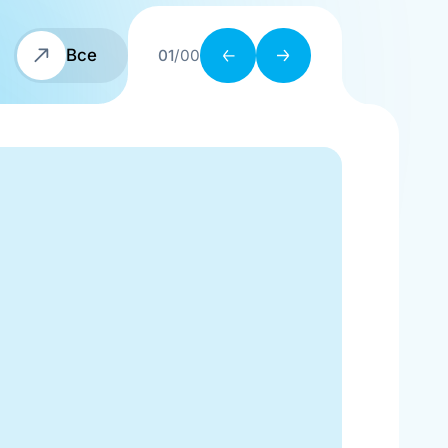
Все
01
/00