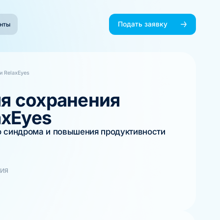
Подать заявку
нты
и RelaxEyes
я сохранения
axEyes
о синдрома и повышения продуктивности
ТИЯ