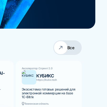
Все
Акселератор Спринт 2.0
AI-
КУБИКС
https://kubx.tech
-
Экосистема готовых решений для
электронной коммерции на базе
1C-Bitrix
Тюменская область