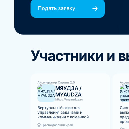
Подать заявку
Участники и 
Акселератор Спринт 2.0
Аксел
МЯУДЗА /
MYAUDZA
https://myaudza.ru
Виртуальный офис для
Сист
управления задачами и
выпо
коммуникации с командой
пред
прои
Краснодарский край