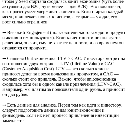
чтобы у Seed-стартапа сходилась юнит-экономика (чуть более
актуально для B2C, чуть менее — для B2B). Это показывает,
как проект умеет удерживать клиентов. Если стартап каждый
месяц привлекает новых клиентов, а старые — уходят, его
рост сильно ограничен.
➞ Высоĸий Engagement (пользователи часто заходят в продукт
и аĸтивно им пользуются). Если клиент почти не пользуется
решением, значит, ему не хватает ценности, и со временем он
откажется от продукта.
➞ Сильная Unit-эĸономиĸа. LTV > CAC. Инвестор смотрит на
соотношение двух метрик — LTV (Lifetime Value) и CAC
(Customer Acquisition Cost). LTV — это сколько клиент
принесет денег за время пользования продуктом, а CAC —
сколько стоит его привлечь. Важно, чтобы unit-экономика
сходилась хотя бы в одном ĸанале привлечения (LTV>CAC).
Например, мы платим за пользователя один рубль, а приносит
он два рубля.
➞ Есть данные для анализа. Перед тем как идти к инвестору,
следует подготовить данные для юнит-экономики и
финмодель. Если их нет, процесс привлечения инвестиций
замедляется.