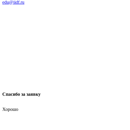
edu@iidf.ru
ФОНД РАЗВИТИЯ ИНТЕРНЕТ ИНИЦИАТИВ
Юридический адрес:
ул. Мясницкая, 13 с. 18
Москва 101000, Россия
Спасибо за заявку
Хорошо