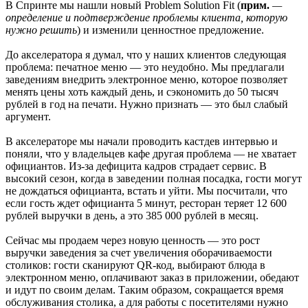
В Спринте мы нашли новый Problem Solution Fit (
прим.
—
определение и подтверждение проблемы клиента, которую
нужно решить
) и изменили ценностное предложение.
До акселератора я думал, что у наших клиентов следующая
проблема: печатное меню — это неудобно. Мы предлагали
заведениям внедрить электронное меню, которое позволяет
менять цены хоть каждый день, и сэкономить до 50 тысяч
рублей в год на печати. Нужно признать — это был слабый
аргумент.
В акселераторе мы начали проводить кастдев интервью и
поняли, что у владельцев кафе другая проблема — не хватает
официантов. Из-за дефицита кадров страдает сервис. В
высокий сезон, когда в заведении полная посадка, гости могут
не дождаться официанта, встать и уйти. Мы посчитали, что
если гость ждет официанта 5 минут, ресторан теряет 12 600
рублей выручки в день, а это 385 000 рублей в месяц.
Сейчас мы продаем через новую ценность — это рост
выручки заведения за счет увеличения оборачиваемости
столиков: гости сканируют QR-код, выбирают блюда в
электронном меню, оплачивают заказ в приложении, обедают
и идут по своим делам. Таким образом, сокращается время
обслуживания столика, а для работы с посетителями нужно