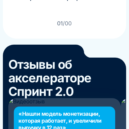
зак
руб
01
/00
Отзывы об
акселераторе
Спринт 2.0
«Нашли модель монетизации,
которая работает, и увеличили
выручку в 12 раз»