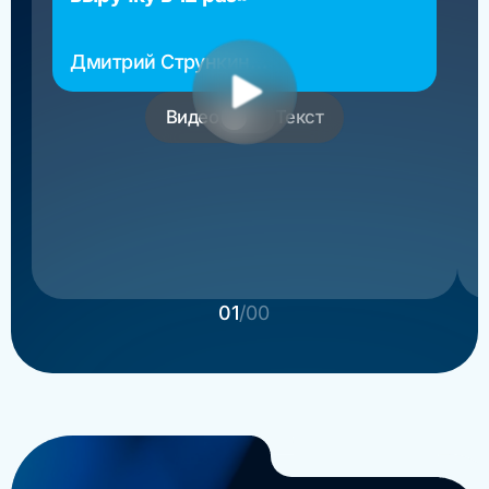
Дмитрий Стрункин
основатель РосМигрант
Видео
Текст
01
/00