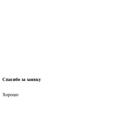
ул. Мясницкая, 13 с. 18
Москва 101000, Россия
Спасибо за заявку
Хорошо